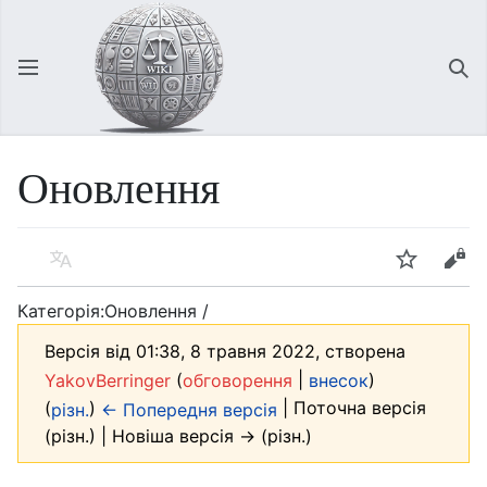
Відкрити головне меню
Зна
Оновлення
Мова
Спостерігати
Редагувати
Категорія:Оновлення /
Версія від 01:38, 8 травня 2022, створена
(
|
)
YakovBerringer
обговорення
внесок
(
)
| Поточна версія
різн.
← Попередня версія
(різн.) | Новіша версія → (різн.)