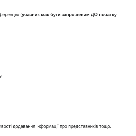
ференцію (
учасник має бути запрошеним ДО початку
у.
вості додавання інформації про представників тощо.