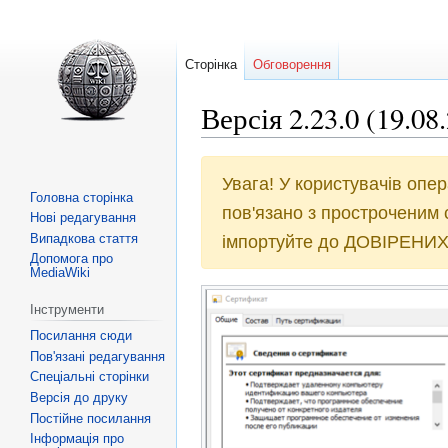
Сторінка
Обговорення
Версія 2.23.0 (19.08
Перейти
Перейти
Увага! У користувачів опе
до
до
Головна сторінка
пов'язано з простроченим 
навігації
пошуку
Нові редагування
Випадкова стаття
імпортуйте до ДОВІРЕНИХ
Допомога про
MediaWiki
Інструменти
Посилання сюди
Пов'язані редагування
Спеціальні сторінки
Версія до друку
Постійне посилання
Інформація про