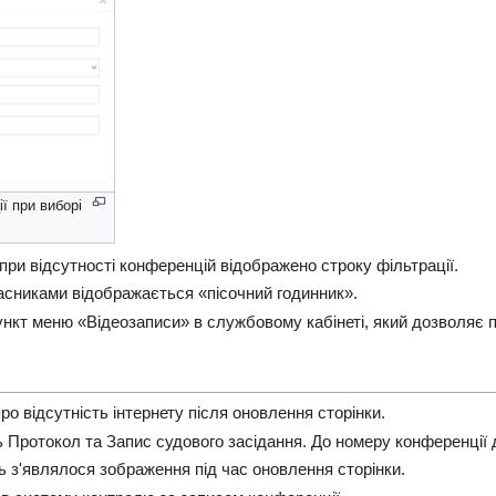
ї при виборі
 при відсутності конференцій відображено строку фільтрації.
асниками відображається «пісочний годинник».
ункт меню «Відеозаписи» в службовому кабінеті, який дозволяє 
ро відсутність інтернету після оновлення сторінки.
ь Протокол та Запис судового засідання. До номеру конференції 
ь з'являлося зображення під час оновлення сторінки.