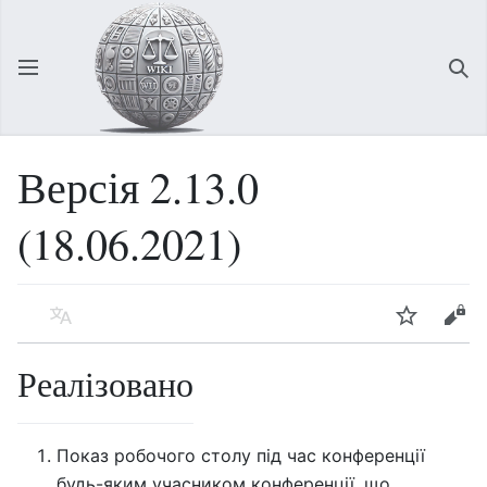
Відкрити головне меню
Зна
Версія 2.13.0
(18.06.2021)
Мова
Спостерігати
Редагувати
Реалізовано
Показ робочого столу під час конференції
будь-яким учасником конференції, що