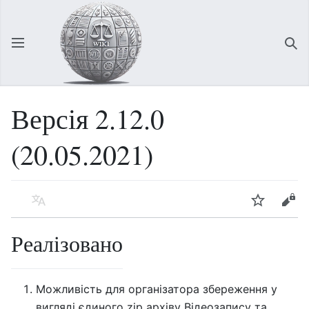
Відкрити головне меню
Зна
Версія 2.12.0
(20.05.2021)
Мова
Спостерігати
Редагувати
Реалізовано
Можливість для організатора збереження у
вигляді єдиного zip архіву Відеозапису та