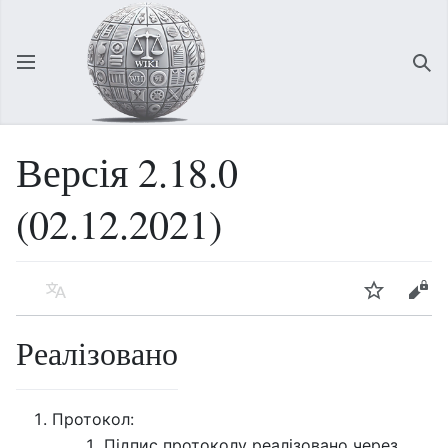
Відкрити головне меню
Зна
Версія 2.18.0
(02.12.2021)
Мова
Спостерігати
Редагувати
Реалізовано
Протокол:
Підпис протоколу реалізовано через