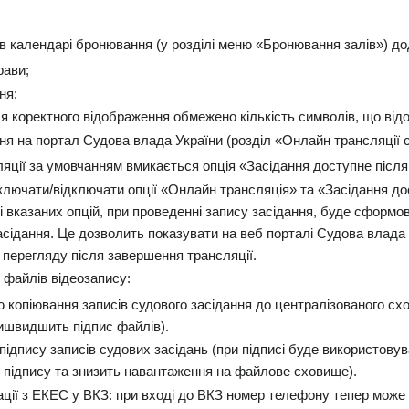
 в календарі бронювання (у розділі меню «Бронювання залів») д
рави;
ня;
я коректного відображення обмежено кількість символів, що від
ня на портал Судова влада України (розділ «Онлайн трансляції с
ляції за умовчанням вмикається опція «Засідання доступне післ
лючати/відключати опції «Онлайн трансляція» та «Засідання до
ні вказаних опцій, при проведенні запису засідання, буде сформо
асідання. Це дозволить показувати на веб порталі Судова влада 
 перегляду після завершення трансляції.
 файлів відеозапису:
 копіювання записів судового засідання до централізованого сх
ишвидшить підпис файлів).
ідпису записів судових засідань (при підписі буде використовув
підпису та знизить навантаження на файлове сховище).
ії з ЕКЕС у ВКЗ: при вході до ВКЗ номер телефону тепер може н