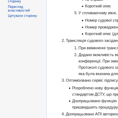
сторінку
Короткий опис
Перегляд
властивостей
У спливаючому вікні,
Цитувати сторінку
Номер судової сп
Номер проваджен
Короткий опис (дл
Трансляція судового засідан
При ввімкненні транс
Додано можливість вк
конференції. При змі
Протоколі судового з
яка була вказана для
Оптимізовано сервіс підпису
Розроблено нову функцію
стандартом ДСТУ, що пр
Доопрацьовано функцію п
пришвидшить процедуру 
Доопрацьовано АПІ авторизац