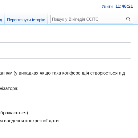
11:48:21
Увійти
Пошук
д
Переглянути історію
анням (у випадках якщо така конференція створюється під
нізатора:
ображаються).
 введення конкретної дати.