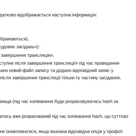
одатково відображається наступна інформація:
ображаються).
удових засідань»):
я завершення трансляція».
ступне після завершення трансляції» під час проведення
вано новий файл запису та додано відповідний запис у
після завершення трансляції тільки ту частину засідання,
овища (під час копіювання буде розраховуватись hash за
атись вже розрахований під час копіювання hash, що суттєво
е оновлюватися, якщо вказана відповідна опція у профілі