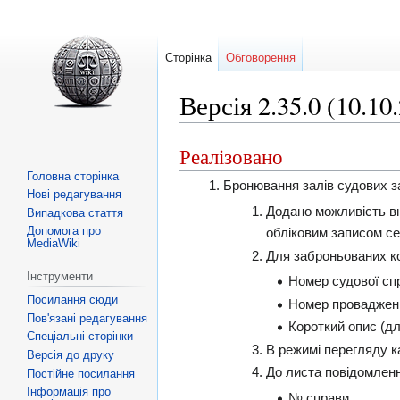
Сторінка
Обговорення
Версія 2.35.0 (10.10
Реалізовано
Перейти
Перейти
до
до
Головна сторінка
Бронювання залів судових з
Нові редагування
навігації
пошуку
Додано можливість в
Випадкова стаття
Допомога про
обліковим записом сек
MediaWiki
Для заброньованих ко
Інструменти
Номер судової сп
Посилання сюди
Номер проваджен
Пов'язані редагування
Короткий опис (дл
Спеціальні сторінки
В режимі перегляду к
Версія до друку
До листа повідомленн
Постійне посилання
Інформація про
№ справи