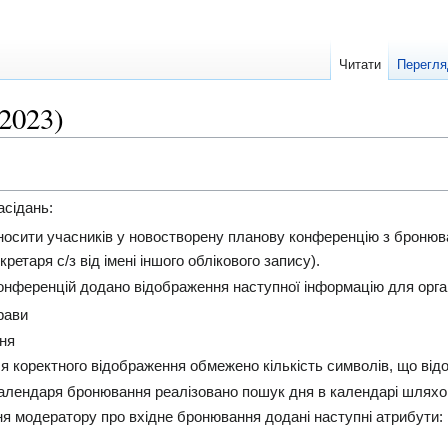
Читати
Перегля
.2023)
асідань:
носити учасників у новостворену планову конференцію з бронюв
ретаря с/з від імені іншого облікового запису).
нференцій додано відображення наступної інформацію для орга
рави
ня
я коректного відображення обмежено кількість символів, що від
алендаря бронювання реалізовано пошук дня в календарі шляхом
я модератору про вхідне бронювання додані наступні атрибути: