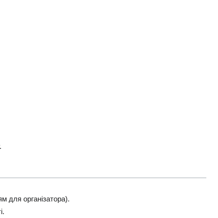
.
м для організатора).
і.