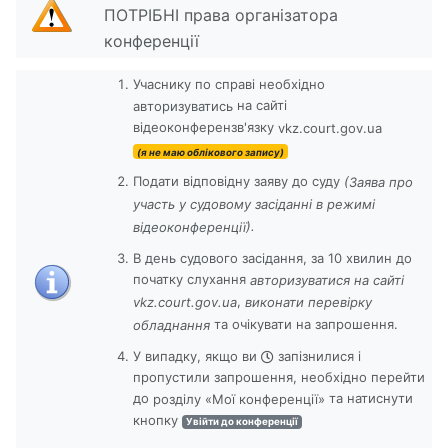
ПОТРІБНІ права організатора
конференції
Учаснику по справі необхідно
на сайті
авторизуватись
відеоконферензв'язку
vkz.court.gov.ua
(я не маю облікового запису)
Подати відповідну заяву до суду
(
Заява про
участь у судовому засіданні в режимі
).
відеоконференції
В день судового засідання, за 10 хвилин до
початку слухання
авторизуватися на сайті
,
vkz.court.gov.ua
виконати перевірку
та очікувати на запрошення.
обладнання
У випадку, якщо ви
запізнилися і
пропустили запрошення, необхідно перейти
до
та натиснути
розділу «Мої конференції»
кнопку
Увійти до конференції