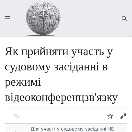
Відкрити головне меню
Зна
Як прийняти участь у
судовому засіданні в
режимі
відеоконференцзв'язку
Мова
Спостерігати
Редагувати
Для участі у судовому засіданні НЕ