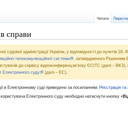
Читати
Перегля
ів справи
 судової адміністрації України, у відповідності до пунктів 18, 4
маційно-телекомунікаційної системи
, затвердженого Рішенням В
ристувачів до сервісу відеоконференцзв’язку ЄСІТС (далі – ВКЗ),
т Електронного суду
(далі – ЕС).
ії в Електронному суді приведено за посиланням:
Реєстрація та 
ті користувача Електронного суду необхідно натиснути кнопку «
Ві