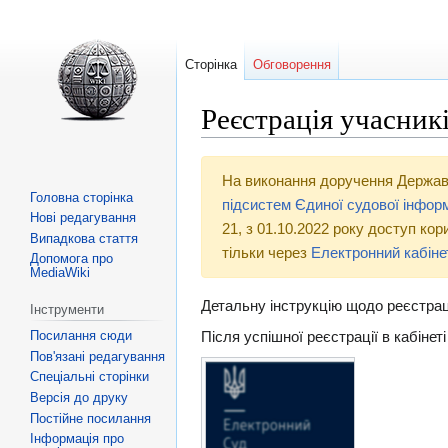
Сторінка
Обговорення
Реєстрація учасник
Перейти
Перейти
На виконання доручення Державної
до
до
Головна сторінка
підсистем Єдиної судової інфор
навігації
пошуку
Нові редагування
21, з 01.10.2022 року доступ ко
Випадкова стаття
тільки через
Електронний кабіне
Допомога про
MediaWiki
Детальну інструкцію щодо реєстрац
Інструменти
Посилання сюди
Після успішної реєстрації в кабіне
Пов'язані редагування
Спеціальні сторінки
Версія до друку
Постійне посилання
Інформація про