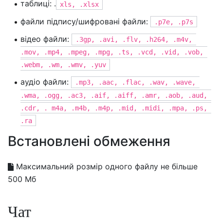
таблиці: .
xls, .xlsx
файли підпису/шифровані файли:
.p7e, .p7s
відео файли:
.3gp, .avi, .flv, .h264, .m4v, 
.mov, .mp4, .mpeg, .mpg, .ts, .vcd, .vid, .vob, 
.webm, .wm, .wmv, .yuv
аудіо файли:
.mp3, .aac, .flac, .wav, .wave, 
.wma, .ogg, .ac3, .aif, .aiff, .amr, .aob, .aud, 
.cdr, . m4a, .m4b, .m4p, .mid, .midi, .mpa, .ps, 
.ra
Встановлені обмеження
Максимальний розмір одного файлу не більше
500 Мб
Чат