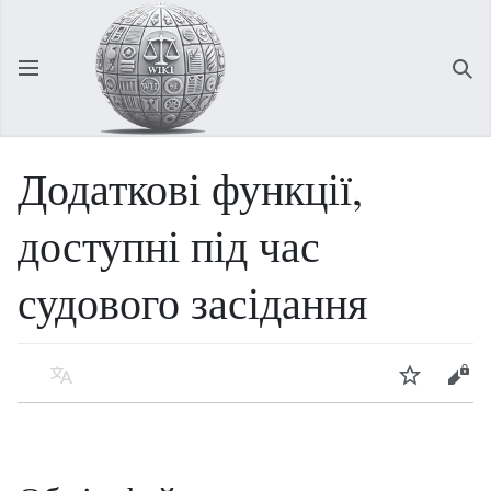
Відкрити головне меню
Зна
Додаткові функції,
доступні під час
судового засідання
Мова
Спостерігати
Редагувати