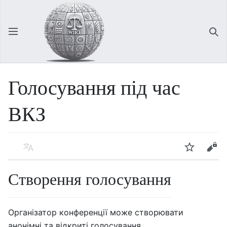
Відкрити головне меню
Зна
Голосування під час
ВКЗ
Мова
Спостерігати
Редагувати
Створення голосування
Організатор конференції може створювати
анонімні та відкриті голосування.