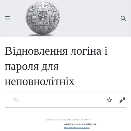
Відкрити головне меню
Зна
Відновлення логіна і
пароля для
неповнолітніх
Мова
Спостерігати
Редагувати