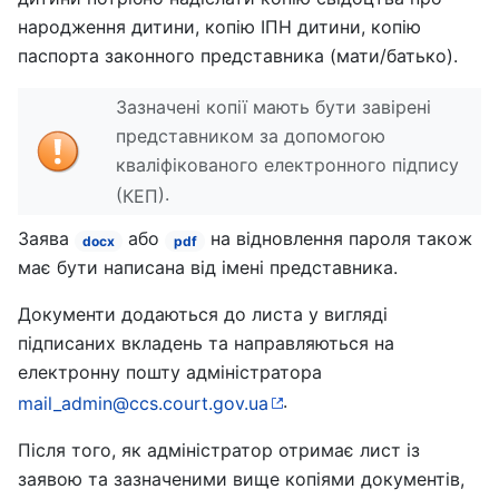
народження дитини, копію ІПН дитини, копію
паспорта законного представника (мати/батько).
Зазначені копії мають бути завірені
представником за допомогою
кваліфікованого електронного підпису
(
).
КЕП
Заява
або
на відновлення пароля також
docx
pdf
має бути написана від імені представника.
Документи додаються до листа у вигляді
підписаних вкладень та направляються на
електронну пошту адміністратора
.
mail_admin@ccs.court.gov.ua
Після того, як адміністратор отримає лист із
заявою та зазначеними вище копіями документів,