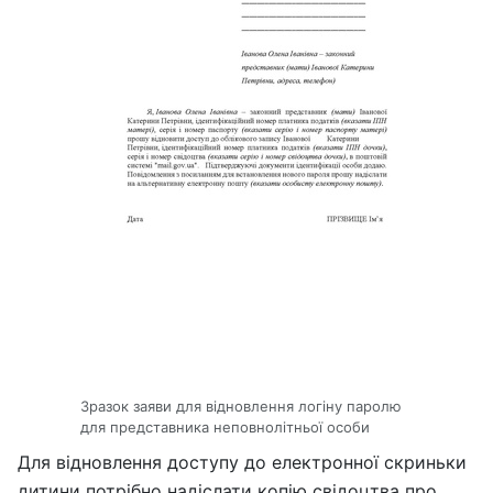
Зразок заяви для відновлення логіну паролю
для представника неповнолітньої особи
Для відновлення доступу до електронної скриньки
дитини потрібно надіслати копію свідоцтва про