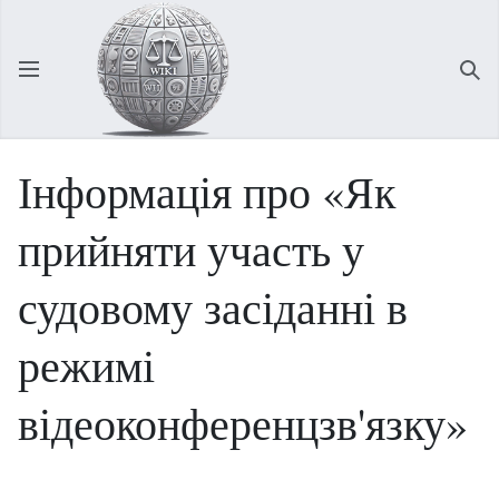
Відкрити головне меню
Зна
Інформація про «Як
прийняти участь у
судовому засіданні в
режимі
відеоконференцзв'язку»