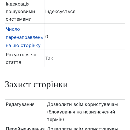
Індексація
пошуковими
Індексується
системами
Число
0
перенаправлень
на цю сторінку
Рахується як
Так
стаття
Захист сторінки
Редагування
Дозволити всім користувачам
(блокування на невизначений
термін)
Перейменування
Дозволити всім користувачам