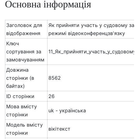
Основна інформація
Заголовок для
Як прийняти участь у судовому засі
відображення
режимі відеоконференцзв'язку
Ключ
сортування за
11_Як_прийняти_участь_у_судовому_з
замовчуванням
Довжина
сторінки (в
8562
байтах)
ID сторінки
26
Мова вмісту
uk - українська
сторінки
Модель вмісту
вікітекст
сторінки