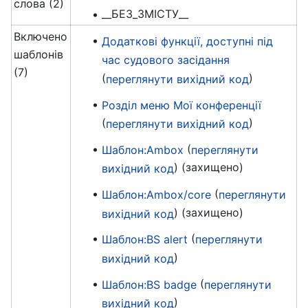
слова (2)
__БЕЗ_ЗМІСТУ__
Включено
Додаткові функції, доступні під
шаблонів
час судового засідання
(7)
(
)
переглянути вихідний код
Розділ меню Мої конференції
(
)
переглянути вихідний код
(
Шаблон:Ambox
переглянути
) (захищено)
вихідний код
(
Шаблон:Ambox/core
переглянути
) (захищено)
вихідний код
(
Шаблон:BS alert
переглянути
)
вихідний код
(
Шаблон:BS badge
переглянути
)
вихідний код