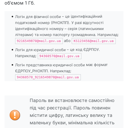
об'ємом 1 Гб.
– це ідентифікаційний
Логін для фізичної особи
податковий номер (РНОКПП). У разі відсутності
ідентифікаційного номеру – серія (латинськими
літерами) та номер паспорту громадянина. Наприклад:
або
9216549870@mail.gov.ua
KS123456@mail.gov.ua
– це код ЄДРПОУ.
Логін для юридичної особи
Наприклад:
94360570@mail.gov.ua
має формат
Логін представника юридичної особи
ЄДРПОУ_РНОКПП. Наприклад:
94360570_9216549870@mail.gov.ua
Пароль ви встановлюєте самостійно
під час реєстрації. Пароль повинен
містити цифру, латинську велику та
маленьку букви, мінімальна кількість