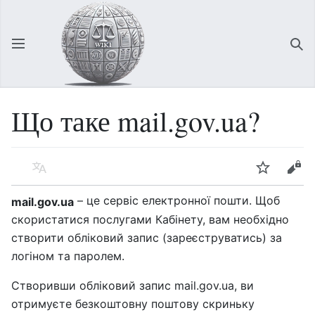
Відкрити головне меню
Зна
Що таке mail.gov.ua?
Мова
Спостерігати
Редагувати
– це сервіс електронної пошти. Щоб
mail.gov.ua
скористатися послугами Кабінету, вам необхідно
створити обліковий запис (зареєструватись) за
логіном та паролем.
Створивши обліковий запис mail.gov.ua, ви
отримуєте безкоштовну поштову скриньку