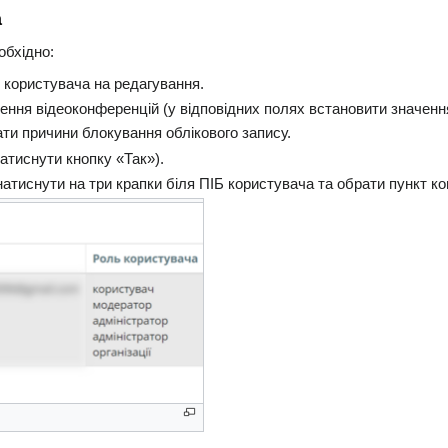
а
обхідно:
с користувача на редагування.
ення відеоконференцій (у відповідних полях встановити значенн
ати причини блокування облікового запису.
натиснути кнопку «Так»).
натиснути на три крапки біля ПІБ користувача та обрати пункт 