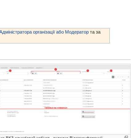
 Адміністратора організації або Модератор
та за