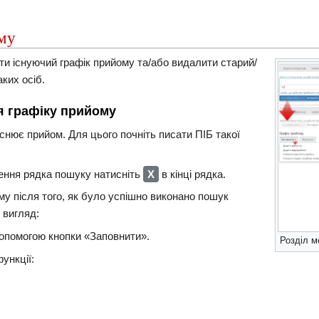
ому
ти існуючий графік прийому та/або видалити старий/
ких осіб.
я графіку прийому
йснює прийом. Для цього почніть писати ПІБ такої
ення рядка пошуку натисніть
Х
в кінці рядка.
му після того, як було успішно виконано пошук
 вигляд:
допомогою кнопки «Заповнити».
Розділ м
ункції: