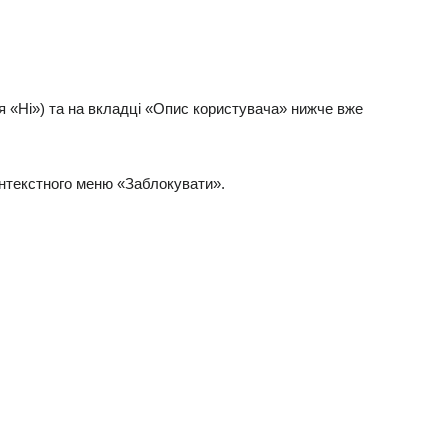
я «Ні») та на вкладці «Опис користувача» нижче вже
контекстного меню «Заблокувати».