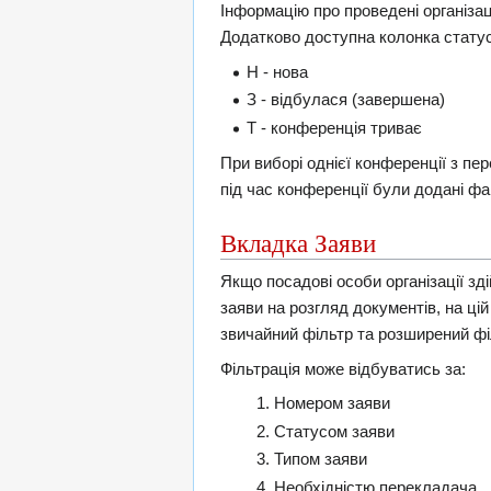
Інформацію про проведені організац
Додатково доступна колонка стату
Н - нова
З - відбулася (завершена)
Т - конференція триває
При виборі однієї конференції з п
під час конференції були додані фа
Вкладка Заяви
Якщо посадові особи організації з
заяви на розгляд документів, на ці
звичайний фільтр та розширений фі
Фільтрація може відбуватись за:
Номером заяви
Статусом заяви
Типом заяви
Необхідністю перекладача