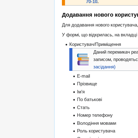
70-10
.
Додавання нового користу
Для додавання нового користувача,
У формі, що відкрилась, на вкладці
Користувач/Приміщення
Даний перемикач реал
записом, проводятьс
засідання)
E-mail
Прізвище
Ім’я
По батькові
Стать
Номер телефону
Володіння мовами
Роль користувача