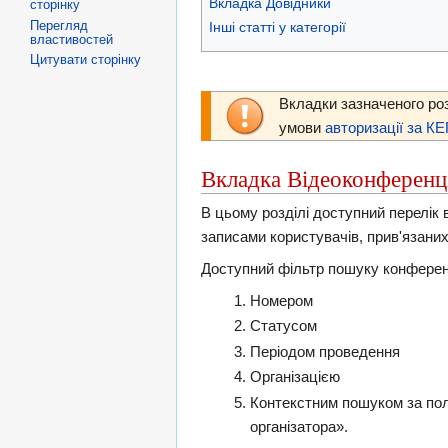
Вкладка Довідники
сторінку
Перегляд
Інші статті у категорії
властивостей
Цитувати сторінку
Вкладки зазначеного ро
умови
авторизації за К
Вкладка Відеоконференц
В цьому розділі доступний перелік 
записами користувачів, прив'язаних 
Доступний фільтр пошуку конферен
Номером
Статусом
Періодом проведення
Організацією
Контекстним пошуком за пол
організатора».