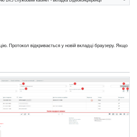
ню ВКЗ службовий кабінет - вкладка Відеоконференції
цію. Протокол відкривається у новій вкладці браузеру. Якщо