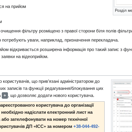
ся на прийом
Розділ м
м
чищення фільтру розміщено з правої сторони біля полів фільтраці
що потребують уваги, наприклад, призначення перекладача.
ийом відкривається розширена інформація про такий запис з фу
у заявки на відеоприйом.
 користувачів, що прив’язані адміністратором до
аких записів та функції редагування/блокування цих
а
+
, що дозволяє додати нового користувача.
зареєстрованого користувача до організації
необхідно надіслати електронний лист на
a
або зателефонувати на номер технічної
ористувачів ДП «ІСС» за номером
+38-044-492-