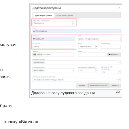
ристувач
но
ння».
Додавання залу судового засідання
обрати
– кнопку «Відміна».