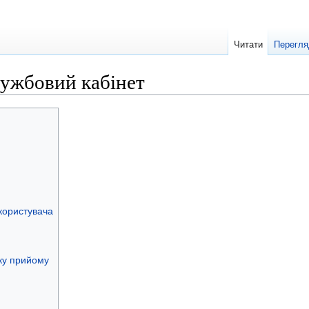
Читати
Перегля
лужбовий кабінет
користувача
ку прийому