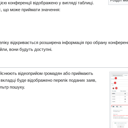
Розділ ме
ією конференції відображено у вигляді таблиці.
с, що може приймати значення:
ереліку відкривається розширена інформація про обрану конферен
йли, вони будуть доступні.
дійснюють відеоприйом громадян або приймають
й вкладці буде відображено перелік поданих заяв,
льтр пошуку.