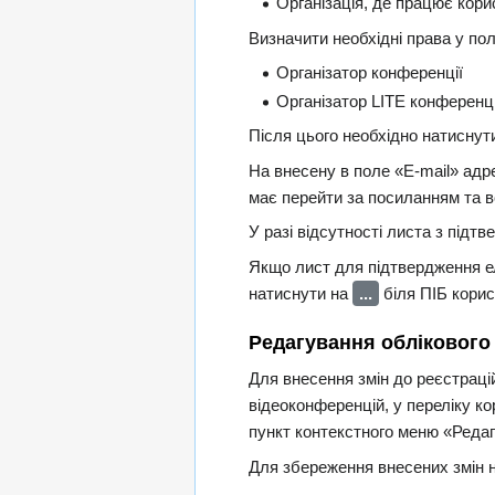
Організація, де працює кори
Визначити необхідні права у по
Організатор конференції
Організатор LITE конференці
Після цього необхідно натиснут
На внесену в поле «E-mail» адр
має перейти за посиланням та в
У разі відсутності листа з підт
Якщо лист для підтвердження ел
натиснути на
...
біля ПІБ корис
Редагування облікового
Для внесення змін до реєстраці
відеоконференцій, у переліку к
пункт контекстного меню «Редаг
Для збереження внесених змін н