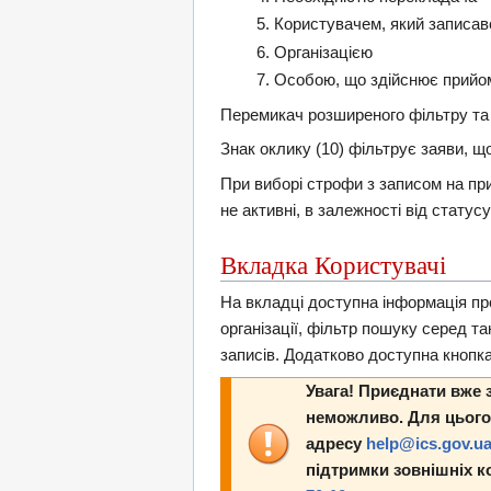
Користувачем, який записав
Організацією
Особою, що здійснює прийо
Перемикач розширеного фільтру та о
Знак оклику (10) фільтрує заяви, 
При виборі строфи з записом на пр
не активні, в залежності від статус
Вкладка Користувачі
На вкладці доступна інформація про
організації, фільтр пошуку серед т
записів. Додатково доступна кнопк
Увага! Приєднати вже 
неможливо. Для цього 
адресу
help@ics.gov.u
підтримки зовнішніх к