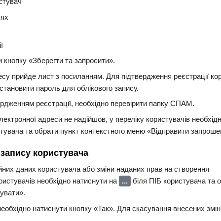
стувач
лях
ї
и кнопку «Зберегти та запросити».
есу прийде лист з посиланням. Для підтвердження реєстрації ко
становити пароль для облікового запису.
вердженням реєстрації, необхідно перевірити папку СПАМ.
ектронної адреси не надійшов, у переліку користувачів необхід
тувача та обрати пункт контекстного меню «Відправити запроше
 запису користувача
йних даних користувача або зміни наданих прав на створення
ористувачів необхідно натиснути на
...
біля ПІБ користувача та 
увати».
еобхідно натиснути кнопку «Так». Для скасування внесених змін 