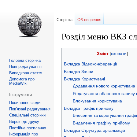
Сторінка
Обговорення
Розділ меню ВКЗ с
Перейти
Перейти
Зміст
до
до
Головна сторінка
Вкладка Відеоконференції
навігації
пошуку
Нові редагування
Вкладка Заяви
Випадкова стаття
Вкладка Користувачі
Допомога про
MediaWiki
Додавання нового користувача
Редагування облікового запису 
Інструменти
Блокування користувача
Посилання сюди
Вкладка Графік прийому
Пов'язані редагування
Спеціальні сторінки
Внесення та корегування графі
Версія до друку
Видалення графіку прийому
Постійне посилання
Вкладка Структура організацій
Інформація про