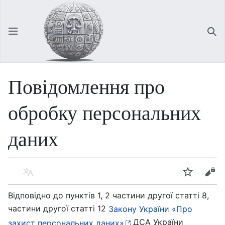
Відкрити головне меню
Зна
Повідомлення про
обробку персональних
даних
Мова
Спостерігати
Редагувати
Відповідно до пунктів 1, 2 частини другої статті 8,
частини другої статті 12
Закону України «Про
ДСА України
захист персональних даних»