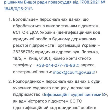
рішенням Вищої ради правосуддя від 17.08.2021 №
.
1845/0/15-21
Володільцем персональних даних, що
обробляються з використанням підсистем
ЄСІТС є ДСА України (ідентифікаційний код
юридичної особи в Єдиному державному
реєстрі підприємств і організацій України –
26255795; юридична адреса: вул. Липська,
18/5, м. Київ, 01601; номер контактного
телефону –
; адреса
+38-044-277-76-86
електронної пошти:
.)
inbox@court.gov.ua
Розпорядником персональних даних є суди,
учасники судового процесу, державне
підприємство «
»,
Інформаційні судові системи
як адміністратор підсистем ЄСІТС
(ідентифікаційний код юридичної особи в