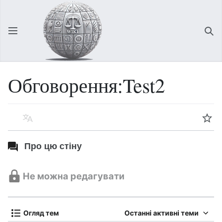
Відкрити головне меню
Зна
Обговорення:Test2
Мова
Спостерігати
Про цю стіну
Не можна редагувати
Огляд тем
Останні активні теми