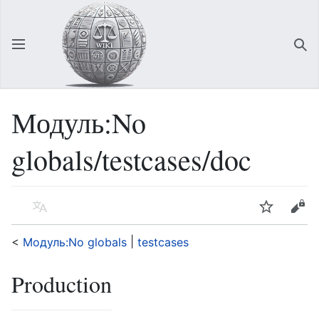
Відкрити головне меню
Зна
Модуль:No
globals/testcases/doc
Мова
Спостерігати
Редагувати
<
‎ |
Модуль:No globals
testcases
Production