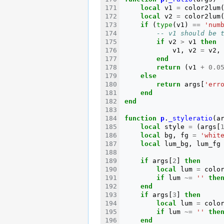
local
v1
=
color2lum
local
v2
=
color2lum
if
(
type
(
v1
)
==
'num
-- v1 should be 
if
v2
>
v1
then
v1
,
v2
=
v2
,
end
return
(
v1
+
0.0
else
return
args
[
'err
end
end
function
p
.
_styleratio
(
a
local
style
=
(
args
[
local
bg
,
fg
=
'whit
local
lum_bg
,
lum_fg
if
args
[
2
]
then
local
lum
=
colo
if
lum
~=
''
the
end
if
args
[
3
]
then
local
lum
=
colo
if
lum
~=
''
the
end