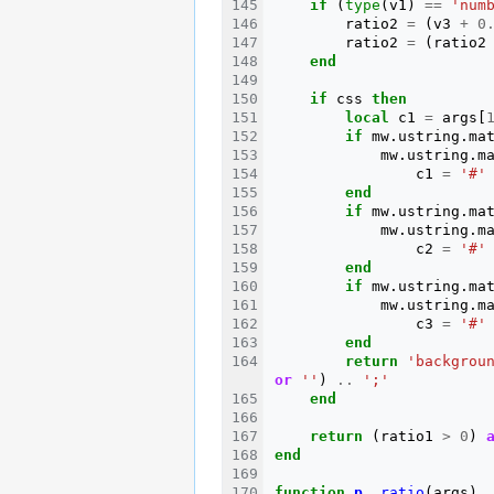
if
(
type
(
v1
)
==
'num
ratio2
=
(
v3
+
0
ratio2
=
(
ratio2
end
if
css
then
local
c1
=
args
[
if
mw
.
ustring
.
ma
mw
.
ustring
.
m
c1
=
'#'
end
if
mw
.
ustring
.
ma
mw
.
ustring
.
m
c2
=
'#'
end
if
mw
.
ustring
.
ma
mw
.
ustring
.
m
c3
=
'#'
end
return
'backgrou
or
''
)
..
';'
end
return
(
ratio1
>
0
)
end
function
p
.
_ratio
(
args
)