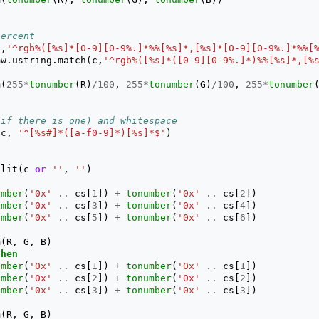
percent
c
,
'^rgb%([%s]*[0-9][0-9%.]*%%[%s]*,[%s]*[0-9][0-9%.]*%%[
mw
.
ustring
.
match
(
c
,
'^rgb%([%s]*([0-9][0-9%.]*)%%[%s]*,[%
m
(
255
*
tonumber
(
R
)
/
100
,
255
*
tonumber
(
G
)
/
100
,
255
*
tonumber
(if there is one) and whitespace
(
c
,
'^[%s#]*([a-f0-9]*)[%s]*$'
)
plit
(
c
or
''
,
''
)
umber
(
'0x'
..
cs
[
1
])
+
tonumber
(
'0x'
..
cs
[
2
])
umber
(
'0x'
..
cs
[
3
])
+
tonumber
(
'0x'
..
cs
[
4
])
umber
(
'0x'
..
cs
[
5
])
+
tonumber
(
'0x'
..
cs
[
6
])
m
(
R
,
G
,
B
)
then
umber
(
'0x'
..
cs
[
1
])
+
tonumber
(
'0x'
..
cs
[
1
])
umber
(
'0x'
..
cs
[
2
])
+
tonumber
(
'0x'
..
cs
[
2
])
umber
(
'0x'
..
cs
[
3
])
+
tonumber
(
'0x'
..
cs
[
3
])
m
(
R
,
G
,
B
)