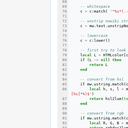
-- whitespace
c
=
c
:
match
(
'^%s*(.
-- unstrip nowiki st
c
=
mw
.
text
.
unstripN
-- lowercase
c
=
c
:
lower
()
-- first try to look
local
L
=
HTMLcolor
[
if
(
L
~=
nil
)
then
return
L
end
-- convert from hsl
if
mw
.
ustring
.
match
(
local
h
,
s
,
l
=
[%s]*%)$'
)
return
hsl2lum
(
t
end
-- convert from rgb
if
mw
.
ustring
.
match
(
local
R
,
G
,
B
=
return
rgbdec2lu