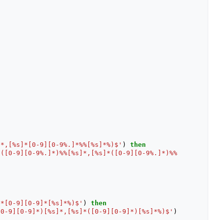
]*,[%s]*[0-9][0-9%.]*%%[%s]*%)$'
)
then
*([0-9][0-9%.]*)%%[%s]*,[%s]*([0-9][0-9%.]*)%%
]*[0-9][0-9]*[%s]*%)$'
)
then
[0-9][0-9]*)[%s]*,[%s]*([0-9][0-9]*)[%s]*%)$'
)