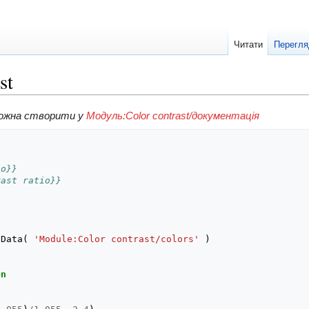
Читати
Перегля
st
можна створити у
Модуль:Color contrast/документація
s
io}}
rast ratio}}
dData
(
'Module:Color contrast/colors'
)
en