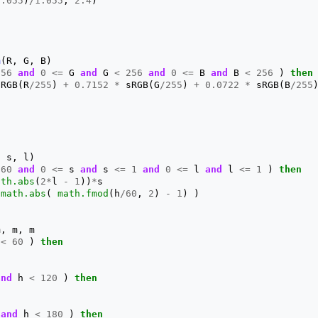
0.055
)
/
1.055
,
2.4
)
m
(
R
,
G
,
B
)
256
and
0
<=
G
and
G
<
256
and
0
<=
B
and
B
<
256
)
then
sRGB
(
R
/
255
)
+
0.7152
*
sRGB
(
G
/
255
)
+
0.0722
*
sRGB
(
B
/
255
,
s
,
l
)
360
and
0
<=
s
and
s
<=
1
and
0
<=
l
and
l
<=
1
)
then
ath.abs
(
2
*
l
-
1
))
*
s
math.abs
(
math.fmod
(
h
/
60
,
2
)
-
1
)
)
2
m
,
m
,
m
<
60
)
then
and
h
<
120
)
then
and
h
<
180
)
then