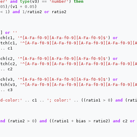
ber'
and
type
(
v3
)
==
'number'
)
then
.05
)
/
(
v1
+
0.05
)
<
1
)
and
1
/
ratio2
or
ratio2
1
]
or
''
tch
(
c1
,
'^[A-Fa-f0-9][A-Fa-f0-9][A-Fa-f0-9]$'
)
or
atch
(
c1
,
'^[A-Fa-f0-9][A-Fa-f0-9][A-Fa-f0-9][A-Fa-f0-9][
..
c1
tch
(
c2
,
'^[A-Fa-f0-9][A-Fa-f0-9][A-Fa-f0-9]$'
)
or
atch
(
c2
,
'^[A-Fa-f0-9][A-Fa-f0-9][A-Fa-f0-9][A-Fa-f0-9][
..
c2
tch
(
v3
,
'^[A-Fa-f0-9][A-Fa-f0-9][A-Fa-f0-9]$'
)
or
atch
(
v3
,
'^[A-Fa-f0-9][A-Fa-f0-9][A-Fa-f0-9][A-Fa-f0-9][
..
c3
nd-color:'
..
c1
..
'; color:'
..
((
ratio1
>
0
)
and
(
rat
and
(
ratio2
>
0
)
and
((
ratio1
+
bias
>
ratio2
)
and
c2
or