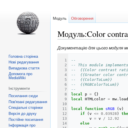
Модуль
Обговорення
Модуль:Color contra
Перейти
Перейти
Документацію для цього модуля 
до
до
Головна сторінка
--
навігації
пошуку
Нові редагування
-- This module implement
Випадкова стаття
--  {{Color contrast rat
Допомога про
--  {{Greater color cont
MediaWiki
--  {{ColorToLum}}
--  {{RGBColorToLum}}
Інструменти
--
local
p
=
{}
Посилання сюди
local
HTMLcolor
=
mw
.
loa
Пов'язані редагування
Спеціальні сторінки
local
function
sRGB
(
v
)
if
(
v
<=
0.03928
)
th
Версія до друку
v
=
v
/
12.92
Постійне посилання
else
Інформація про