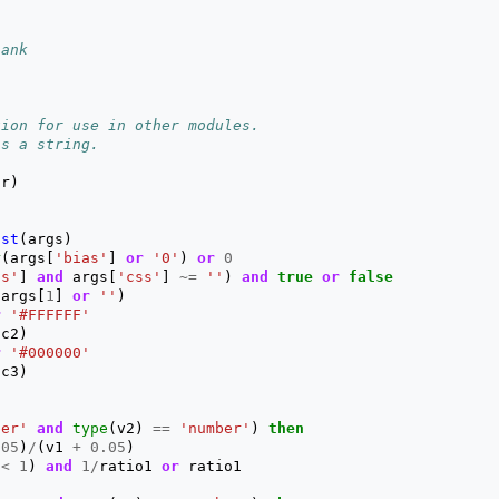
lank
tion for use in other modules.
as a string.
or
)
ast
(
args
)
r
(
args
[
'bias'
]
or
'0'
)
or
0
ss'
]
and
args
[
'css'
]
~=
''
)
and
true
or
false
(
args
[
1
]
or
''
)
r
'#FFFFFF'
(
c2
)
r
'#000000'
(
c3
)
ber'
and
type
(
v2
)
==
'number'
)
then
.05
)
/
(
v1
+
0.05
)
<
1
)
and
1
/
ratio1
or
ratio1