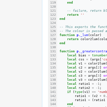
end
-- failure, return b
return
''
end
-- This exports the func
-- The colour is passed 
function
p
.
_lum
(
color
)
return
color2lum
(
col
end
function
p
.
_greatercontr
local
bias
=
tonumbe
local
css
=
(
args
[
'c
local
v1
=
color2lum
local
c2
=
args
[
2
]
o
local
v2
=
color2lum
local
c3
=
args
[
3
]
o
local
v3
=
color2lum
local
ratio1
=
-
1
;
local
ratio2
=
-
1
;
if
(
type
(
v1
)
==
'num
ratio1
=
(
v2
+
0
ratio1
=
(
ratio1
end