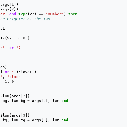
(
args
[
1
])
(
args
[
2
])
ber'
and
type
(
v2
)
==
'number'
)
then
the brighter of the two.
v1
5
)
/
(
v2
+
0.05
)
or'
]
or
'?'
rgs
)
1
]
or
''
):
lower
()
e'
,
'black'
=
1
,
0
r2lum
(
args
[
2
])
n
bg
,
lum_bg
=
args
[
2
],
lum
end
r2lum
(
args
[
3
])
n
fg
,
lum_fg
=
args
[
3
],
lum
end