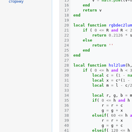
v
=
math.pow
((
v
+
сторінку
end
return
v
end
local
function
rgbdec2lu
if
(
0
<=
R
and
R
<
return
0.2126
*
else
return
''
end
end
local
function
hsl2lum
(
h
if
(
0
<=
h
and
h
<
local
c
=
(
1
-
m
local
x
=
c
*
(
1
-
local
m
=
l
-
c
/
local
r
,
g
,
b
=
if
(
0
<=
h
and
h
r
=
r
+
c
g
=
g
+
x
elseif
(
60
<=
h
r
=
r
+
x
g
=
g
+
c
elseif
(
120
<=
h