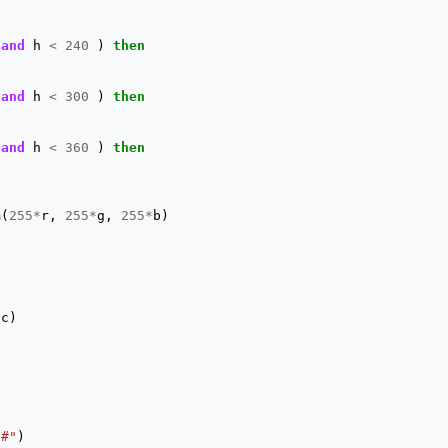
and
h
<
240
)
then
and
h
<
300
)
then
and
h
<
360
)
then
m
(
255
*
r
,
255
*
g
,
255
*
b
)
(
c
)
"#"
)