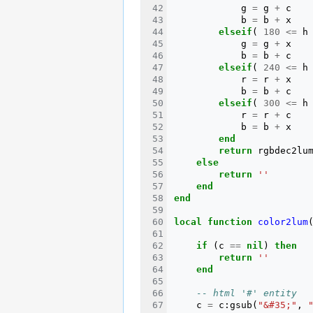
g
=
g
+
c
b
=
b
+
x
elseif
(
180
<=
h
g
=
g
+
x
b
=
b
+
c
elseif
(
240
<=
h
r
=
r
+
x
b
=
b
+
c
elseif
(
300
<=
h
r
=
r
+
c
b
=
b
+
x
end
return
rgbdec2lu
else
return
''
end
end
local
function
color2lum
if
(
c
==
nil
)
then
return
''
end
-- html '#' entity
c
=
c
:
gsub
(
"&#35;"
,