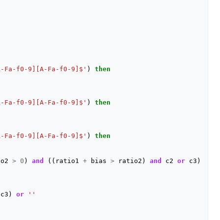
A-Fa-f0-9][A-Fa-f0-9]$'
)
then
A-Fa-f0-9][A-Fa-f0-9]$'
)
then
A-Fa-f0-9][A-Fa-f0-9]$'
)
then
io2
>
0
)
and
((
ratio1
+
bias
>
ratio2
)
and
c2
or
c3
)
c3
)
or
''