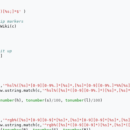
-)[%s;]*$'
)
rip markers
oWiki
(
c
)
 it up
c
]
c
,
'^hsl%([%s]*[0-9][0-9%.]*[%s]*,[%s]*[0-9][0-9%.]*%%[%s
mw
.
ustring
.
match
(
c
,
'^hsl%([%s]*([0-9][0-9%.]*)[%s]*,[%s]
onumber
(
h
),
tonumber
(
s
)
/
100
,
tonumber
(
l
)
/
100
)
c
,
'^rgb%([%s]*[0-9][0-9]*[%s]*,[%s]*[0-9][0-9]*[%s]*,[%s
mw
.
ustring
.
match
(
c
,
'^rgb%([%s]*([0-9][0-9]*)[%s]*,[%s]*(
m
(
tonumber
(
R
),
tonumber
(
G
),
tonumber
(
B
))