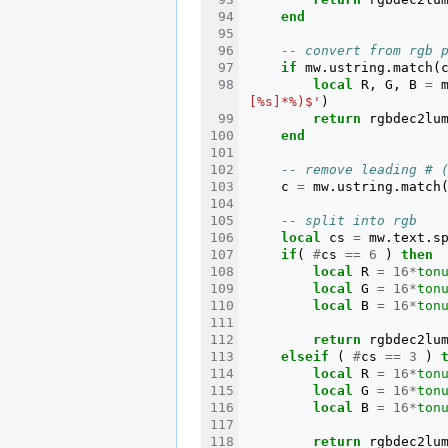
end
-- convert from rgb 
if
mw
.
ustring
.
match
(
local
R
,
G
,
B
=
[%s]*%)$'
)
return
rgbdec2lu
end
-- remove leading # 
c
=
mw
.
ustring
.
match
-- split into rgb
local
cs
=
mw
.
text
.
s
if
(
#
cs
==
6
)
then
local
R
=
16
*
ton
local
G
=
16
*
ton
local
B
=
16
*
ton
return
rgbdec2lu
elseif
(
#
cs
==
3
)
local
R
=
16
*
ton
local
G
=
16
*
ton
local
B
=
16
*
ton
return
rgbdec2lu