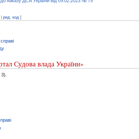
до наказу ДСА України від 09.02.2023 № 75"
|
ред. код
]
 справі
ду
ортал Судова влада України»
 3).
праві
у