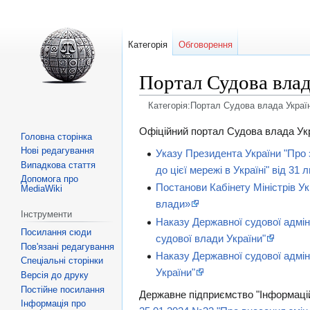
Категорія
Обговорення
Портал Судова влад
Категорія:Портал Судова влада Украї
Перейти
Перейти
Офіційний портал Судова влада Укр
Головна сторінка
до
до
Нові редагування
Указу Президента України "Про 
навігації
пошуку
Випадкова стаття
до цієї мережі в Україні" від 31
Допомога про
Постанови Кабінету Міністрів Ук
MediaWiki
влади»
Інструменти
Наказу Державної судової адмін
Посилання сюди
cудової влади України"
Пов'язані редагування
Наказу Державної судової адмін
Спеціальні сторінки
України"
Версія до друку
Постійне посилання
Державне підприємство "Інформацій
Інформація про