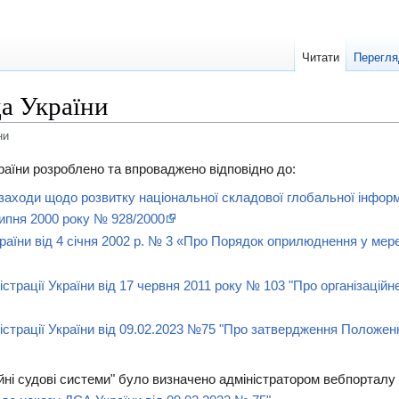
Читати
Перегля
а України
ни
аїни розроблено та впроваджено відповідно до:
заходи щодо розвитку національної складової глобальної інформ
 липня 2000 року № 928/2000
раїни від 4 січня 2002 р. № 3 «Про Порядок оприлюднення у мереж
істрації України від 17 червня 2011 року № 103 "Про організаці
істрації України від 09.02.2023 №75 "Про затвердження Положе
ні судові системи" було визначено адміністратором вебпорталу