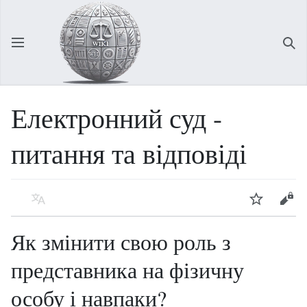
Відкрити головне меню
Зна
Електронний суд -
питання та відповіді
Мова
Спостерігати
Редагувати
Як змінити свою роль з
представника на фізичну
особу і навпаки?