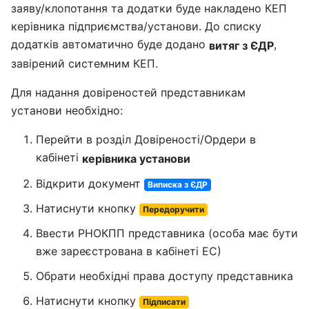
заяву/клопотання та додатки буде накладено КЕП
керівника підприємства/установи. До списку
додатків автоматично буде додано
,
витяг з ЄДР
завірений системним КЕП.
Для надання довіреностей представникам
установи необхідно:
Перейти в розділ Довіреності/Ордери в
кабінеті
керівника установи
Відкрити документ
Виписка з ЄДР
Натиснути кнопку
Передоручити
Ввести РНОКПП представника (особа має бути
вже зареєстрована в кабінеті ЕС)
Обрати необхідні права доступу представника
Натиснути кнопку
Підписати