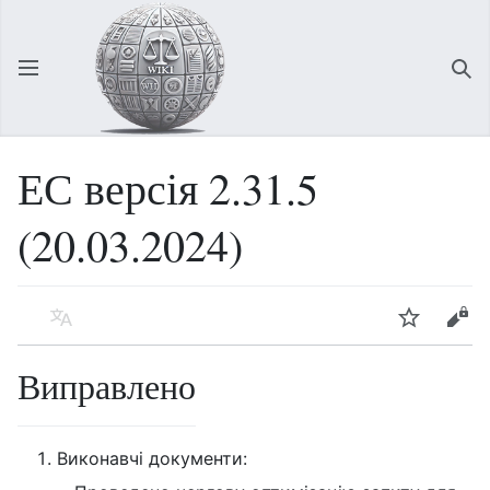
Відкрити головне меню
Зна
ЕС версія 2.31.5
(20.03.2024)
Мова
Спостерігати
Редагувати
Виправлено
Виконавчі документи: