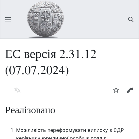
Відкрити головне меню
Зна
ЕС версія 2.31.12
(07.07.2024)
Мова
Спостерігати
Редагувати
Реалізовано
Можливість переформувати виписку з ЄДР
керівнику юридичної особи в розділі