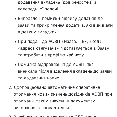
додавання вкладень (довіреностей) з
попередньої подачі.
Виправлені помилки підпису додатків до
заяви та прикріплення додатків, які виникали
в деяких випадках.
При подачі до АСВП «Назва/ПІБ», «код»,
«адреса стягувача» підставляється в Заяву
та атрибути з профілю кабінету.
Помилка відправлення до АСВП, яка
виникала після видалення вкладень до заяви
та додавання нових.
Доопрацьовано автоматичне оперативне
отримання нових значень довідників АСВП при
отриманні таких значень у документах
виконавчого провадження.
В кабінеті судді в запитах до ЄДР, якщо