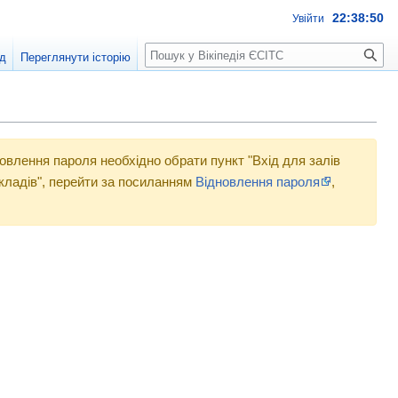
22:38:50
Увійти
Пошук
д
Переглянути історію
новлення пароля необхідно обрати пункт "Вхід для залів
акладів", перейти за посиланням
Відновлення пароля
,