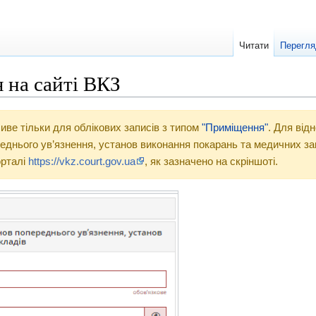
Читати
Перегля
 на сайті ВКЗ
иве тільки для облікових записів з типом
"Приміщення"
. Для від
реднього ув’язнення, установ виконання покарань та медичних з
орталі
https://vkz.court.gov.ua
, як зазначено на скріншоті.