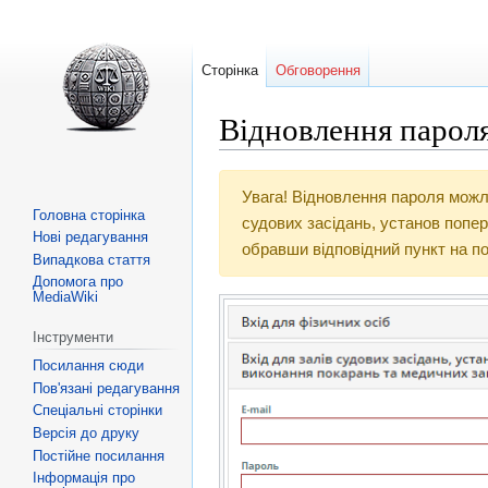
Сторінка
Обговорення
Відновлення пароля
Перейти
Перейти
Увага! Відновлення пароля можл
до
до
Головна сторінка
судових засідань, установ попе
навігації
пошуку
Нові редагування
обравши відповідний пункт на п
Випадкова стаття
Допомога про
MediaWiki
Інструменти
Посилання сюди
Пов'язані редагування
Спеціальні сторінки
Версія до друку
Постійне посилання
Інформація про