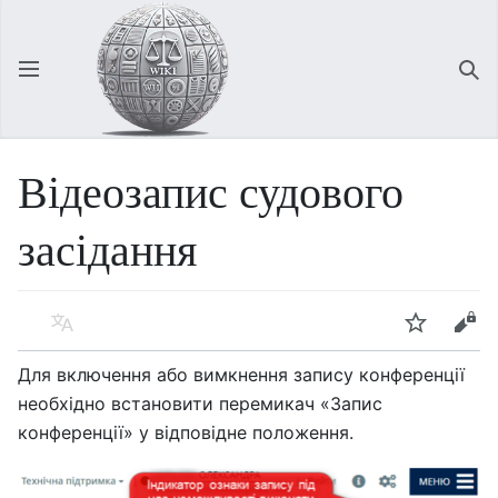
Відкрити головне меню
Зна
Відеозапис судового
засідання
Мова
Спостерігати
Редагувати
Для включення або вимкнення запису конференції
необхідно встановити перемикач «Запис
конференції» у відповідне положення.