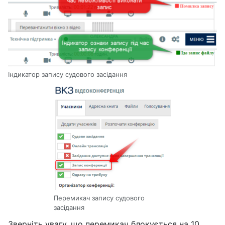
Індикатор запису судового засідання
Перемикач запису судового
засідання
Зверніть увагу, що перемикач блокується на 10