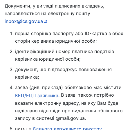
Документи, у вигляді підписаних вкладень,
направляються на електронну пошту
inbox@ics.gov.ua
перша сторінка паспорту або ID-картка з обох
сторін керівника юридичної особи;
ідентифіка­ційний номер платника податків
керівника юридичної особи;
документ, що підтверджує повноваження
керівника;
заява (див. приклад) обов’язково має містити
. В заяві також потрібно
КЕП/ЕЦП заявника
вказати електронну адресу, на яку Вам буде
надіслано відповідь про видалення облікового
запису в системі @mail.gov.ua.
витяг з
Єдиного державного реєстру