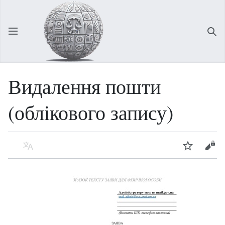
Відкрити головне меню
Зна
Видалення пошти
(облікового запису)
Мова
Спостерігати
Редагувати