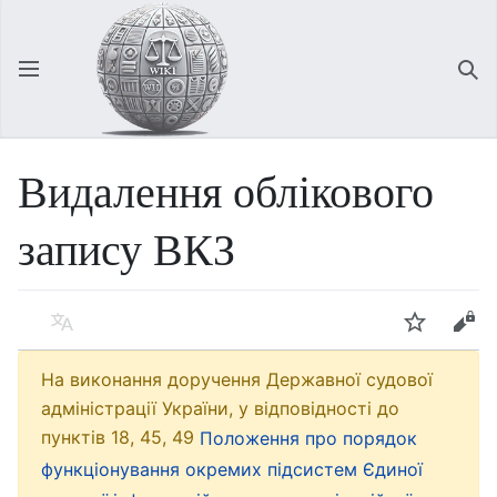
Відкрити головне меню
Зна
Видалення облікового
запису ВКЗ
Мова
Спостерігати
Редагувати
На виконання доручення Державної судової
адміністрації України, у відповідності до
пунктів 18, 45, 49
Положення про порядок
функціонування окремих підсистем Єдиної