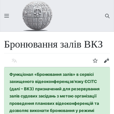
Відкрити головне меню
Зна
Бронювання залів ВКЗ
Мова
Спостерігати
Редагувати
Функціонал «Бронювання залів» в сервісі
захищеного відеоконференцзв'язку ЄСІТС
(далі – ВКЗ) призначений для резервування
залів судових засідань з метою організації
проведення планових відеоконференцій та
дозволяє виконати бронювання у режимі