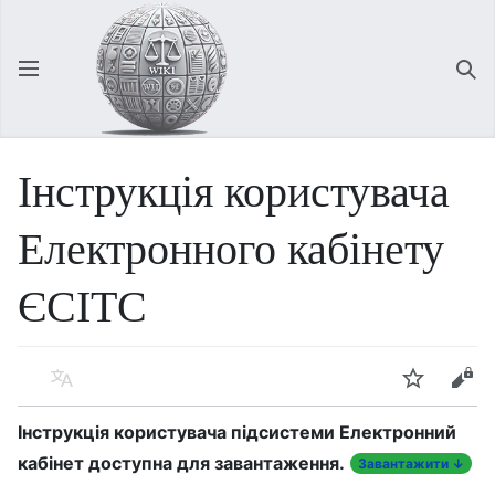
Відкрити головне меню
Зна
Інструкція користувача
Електронного кабінету
ЄСІТС
Мова
Спостерігати
Редагувати
Інструкція користувача підсистеми Електронний
кабінет доступна для завантаження.
Завантажити ↓