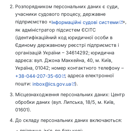
Розпорядником персональних даних є суди,
учасники судового процесу, державне
підприємство «
»,
Інформаційні судові системи
як адміністратор підсистем ЄСІТС
(ідентифікаційний код юридичної особи в
Єдиному державному реєстрі підприємств і
організацій України – 34614292; юридична
адреса: вул. Джона Маккейна, 40, м. Київ,
Україна, 01042; номер контактного телефону –
; адреса електронної
+38-044-207-35-60
пошти:
).
inbox@ics.gov.ua
Місцезнаходження персональних даних: Центр
обробки даних (вул. Липська, 18/5, м. Київ,
01601).
До складу персональних даних включаються:
прізвище, ім'я, по батькові;