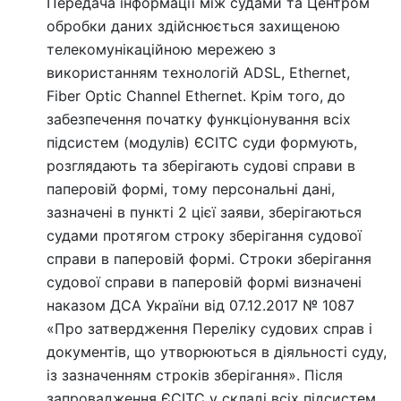
Передача інформації між судами та Центром
обробки даних здійснюється захищеною
телекомунікаційною мережею з
використанням технологій ADSL, Ethernet,
Fiber Optic Channel Ethernet. Крім того, до
забезпечення початку функціонування всіх
підсистем (модулів) ЄСІТС суди формують,
розглядають та зберігають судові справи в
паперовій формі, тому персональні дані,
зазначені в пункті 2 цієї заяви, зберігаються
судами протягом строку зберігання судової
справи в паперовій формі. Строки зберігання
судової справи в паперовій формі визначені
наказом ДСА України від 07.12.2017 № 1087
«Про затвердження Переліку судових справ і
документів, що утворюються в діяльності суду,
із зазначенням строків зберігання». Після
запровадження ЄСІТС у складі всіх підсистем