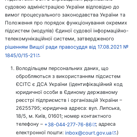
судовою адміністрацією України відповідно до
вимог процесуального законодавства України та
Положення про порядок функціонування окремих
підсистем (модулів) Єдиної судової інформаційно-
телекомунікаційної системи, затвердженого
рішенням Вищої ради правосуддя від 17.08.2021 №
.
1845/0/15-21
Володільцем персональних даних, що
обробляються з використанням підсистем
ЄСІТС є ДСА України (ідентифікаційний код
юридичної особи в Єдиному державному
реєстрі підприємств і організацій України –
26255795; юридична адреса: вул. Липська,
18/5, м. Київ, 01601; номер контактного
телефону –
; адреса
+38-044-277-76-86
електронної пошти:
.)
inbox@court.gov.ua