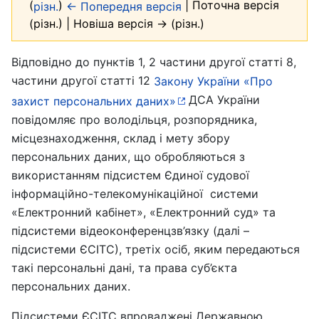
(
)
| Поточна версія
різн.
← Попередня версія
(різн.) | Новіша версія → (різн.)
Відповідно до пунктів 1, 2 частини другої статті 8,
частини другої статті 12
Закону України «Про
ДСА України
захист персональних даних»
повідомляє про володільця, розпорядника,
місцезнаходження, склад і мету збору
персональних даних, що обробляються з
використанням підсистем Єдиної судової
інформаційно-телекомунікаційної системи
«Електронний кабінет», «Електронний суд» та
підсистеми відеоконференцзв’язку (далі –
підсистеми ЄСІТС), третіх осіб, яким передаються
такі персональні дані, та права суб’єкта
персональних даних.
Підсистеми ЄСІТС впроваджені Державною