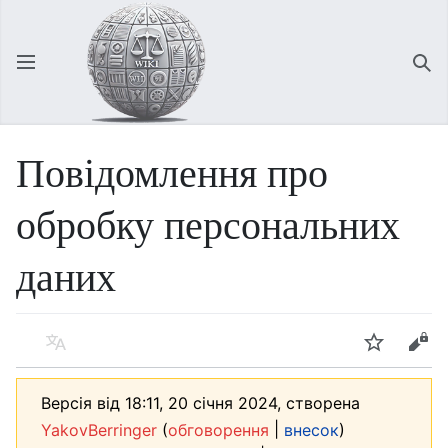
Відкрити головне меню
Зна
Повідомлення про
обробку персональних
даних
Мова
Спостерігати
Редагувати
Версія від 18:11, 20 січня 2024, створена
(
|
)
YakovBerringer
обговорення
внесок