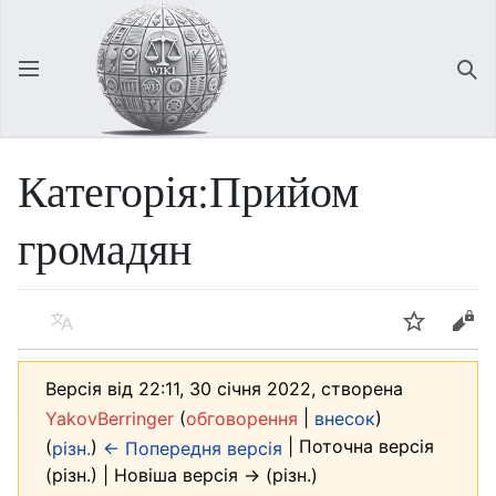
Відкрити головне меню
Зна
Категорія:Прийом
громадян
Мова
Спостерігати
Редагувати
Версія від 22:11, 30 січня 2022, створена
(
|
)
YakovBerringer
обговорення
внесок
(
)
| Поточна версія
різн.
← Попередня версія
(різн.) | Новіша версія → (різн.)