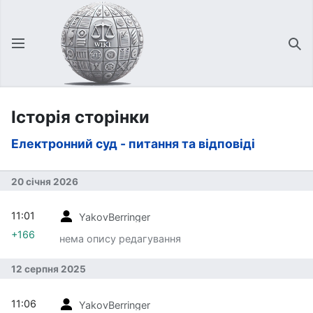
Відкрити головне меню
Зна
Історія сторінки
Електронний суд - питання та відповіді
20 січня 2026
11:01
YakovBerringer
+166
нема опису редагування
12 серпня 2025
11:06
YakovBerringer