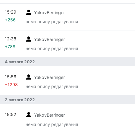
15:29
YakovBerringer
+256
нема опису редагування
12:38
YakovBerringer
+788
нема опису редагування
4 лютого 2022
15:56
YakovBerringer
−1298
нема опису редагування
2 лютого 2022
19:52
YakovBerringer
нема опису редагування