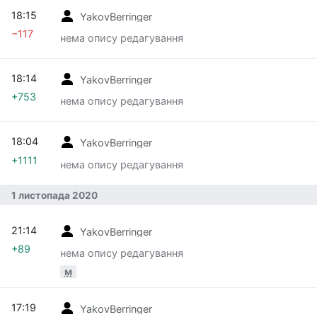
18:15
YakovBerringer
−117
нема опису редагування
18:14
YakovBerringer
+753
нема опису редагування
18:04
YakovBerringer
+1111
нема опису редагування
1 листопада 2020
21:14
YakovBerringer
+89
нема опису редагування
м
17:19
YakovBerringer