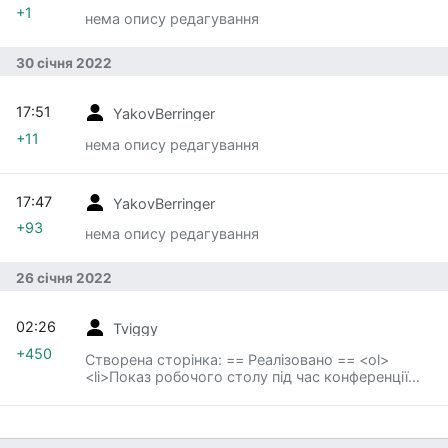
+1
нема опису редагування
30 січня 2022
17:51
YakovBerringer
+11
нема опису редагування
17:47
YakovBerringer
+93
нема опису редагування
26 січня 2022
02:26
Tviggy
+450
Створена сторінка: == Реалізовано == <ol>
<li>Показ робочого столу під час конференції
будь-яким учасником конференції, що
знаходиться на трибуні (показ учасником свого
робочого столу потребує дозволу
організатора). <li>Загальний чат конференції.