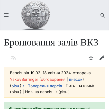
Відкрити головне меню
Зна
Бронювання залів ВКЗ
Мова
Спостерігати
Редагувати
Версія від 19:02, 18 квітня 2024, створена
(
|
)
YakovBerringer
обговорення
внесок
(
)
| Поточна версія
різн.
← Попередня версія
(різн.) | Новіша версія → (різн.)
Функціонал «Бронювання залів» в сервісі