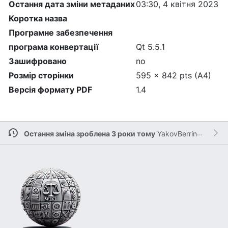
Остання дата зміни метаданих
03:30, 4 квітня 2023
Коротка назва
Програмне забезпечення
програма конвертації
Qt 5.5.1
Зашифровано
no
Розмір сторінки
595 x 842 pts (A4)
Версія формату PDF
1.4
Остання зміна зроблена 3 роки тому
YakovBerringer