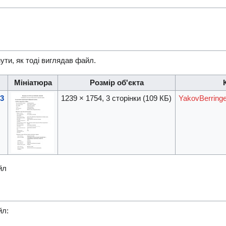
ути, як тоді виглядав файл.
Мініатюра
Розмір об'єкта
23
1239 × 1754, 3 сторінки
(109 КБ)
YakovBerringe
йл
йл: