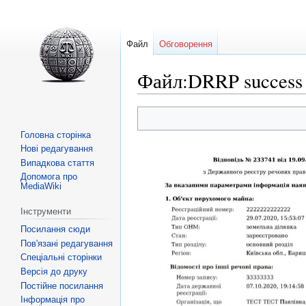
Файл
Обговорення
Файл:DRRP success 
Перейти
Перейти
Головна сторінка
до
до
Нові редагування
навігації
пошуку
Випадкова стаття
Допомога про
MediaWiki
Інструменти
Посилання сюди
Пов'язані редагування
Спеціальні сторінки
Версія до друку
Постійне посилання
Інформація про