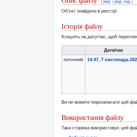
Опис файлу
[
ред.
|
ред. код
]
Об'єкт знайдено в реєстрі
Історія файлу
Клацніть на дату/час, щоб переглян
Дата/час
поточний
14:47, 7 листопада 20
Ви не можете перезаписати цей фа
Використання файлу
Така сторінка використовує цей фа