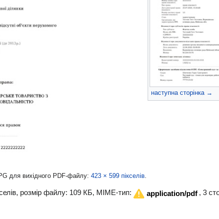
наступна сторінка →
JPG для вихідного PDF-файлу:
423 × 599 пікселів
.
кселів, розмір файлу: 109 КБ, MIME-тип:
, 3 ст
application/pdf