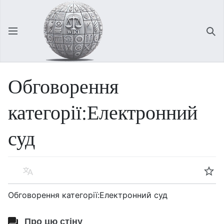
Відкрити головне меню
Зна
Обговорення
категорії:Електронний
суд
Мова
Спостерігати
Обговорення категорії:Електронний суд
Про цю стіну