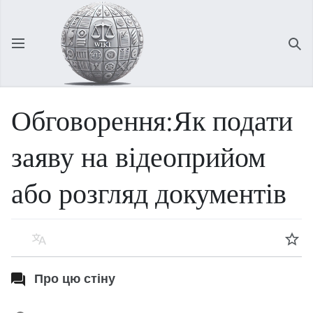
Відкрити головне меню
Зна
Обговорення:Як подати
заяву на відеоприйом
або розгляд документів
Мова
Спостерігати
Про цю стіну