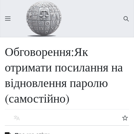
Відкрити головне меню
Зна
Обговорення:Як
отримати посилання на
відновлення паролю
(самостійно)
Мова
Спостерігати