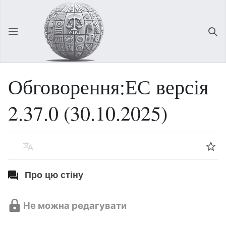
Відкрити головне меню
Зна
Обговорення:ЕС версія
2.37.0 (30.10.2025)
Мова
Спостерігати
Про цю стіну
Не можна редагувати