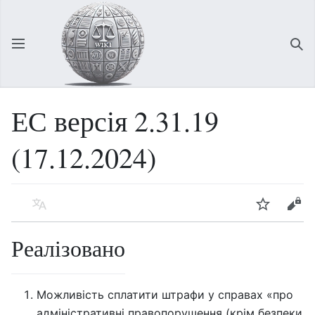
Відкрити головне меню
Зна
ЕС версія 2.31.19
(17.12.2024)
Мова
Спостерігати
Редагувати
Реалізовано
Можливість сплатити штрафи у справах «про
адміністративні правопорушення (крім безпеки