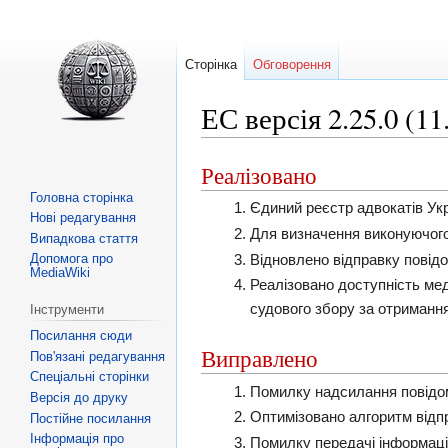
Сторінка
Обговорення
ЕС версія 2.25.0 (11
Реалізовано
Перейти
Перейти
до
до
Головна сторінка
Єдиний реєстр адвокатів Укр
Нові редагування
навігації
пошуку
Для визначення виконуючого
Випадкова стаття
Відновлено відправку повід
Допомога про
MediaWiki
Реалізовано доступність мед
судового збору за отримання
Інструменти
Посилання сюди
Виправлено
Пов'язані редагування
Спеціальні сторінки
Помилку надсилання повідом
Версія до друку
Оптимізовано алгоритм відпр
Постійне посилання
Інформація про
Помилку передачі інформаці