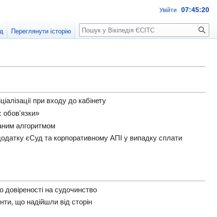
07:45:21
Увійти
Пошук
д
Переглянути історію
іалізації при входу до кабінету
 обов'язки»
ваним алгоритмом
 додатку єСуд та корпоративному АПІ у випадку сплати
 довіреності на судочинство
нти, що надійшли від сторін