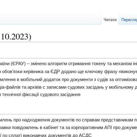
Читати
Перегля
.10.2023)
аїни (ЄРАУ) – змінено алгоритм отримання токену та механізм ініц
 обов’язки керівника за ЄДР додано ще ключову фразу «виконує
омлення в мобільний додаток про документи з судів за оптимізо
іа-файлів та архівів с записами судових засідань у мобільному
 технічної фіксації судового засідання
лень про надходження документів по справам представникам по
авки повідомлень в кабінет та за корпоративним АПІ про докуме
ї по сплаті виконавчих документів до АСДС