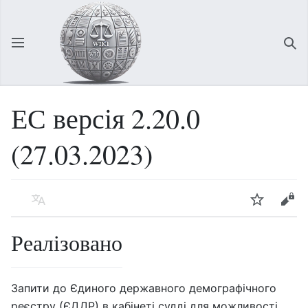
Відкрити головне меню
Зна
ЕС версія 2.20.0
(27.03.2023)
Мова
Спостерігати
Редагувати
Реалізовано
Запити до Єдиного державного демографічного
реєстру (ЄДДР) в кабінеті судді для можливості