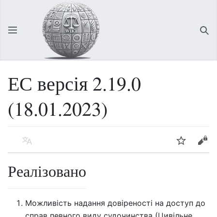
Відкрити головне меню
Зна
ЕС версія 2.19.0
(18.01.2023)
Мова
Спостерігати
Редагувати
Реалізовано
Можливість надання довіреності на доступ до
справ певного виду судочинства (Цивільне,