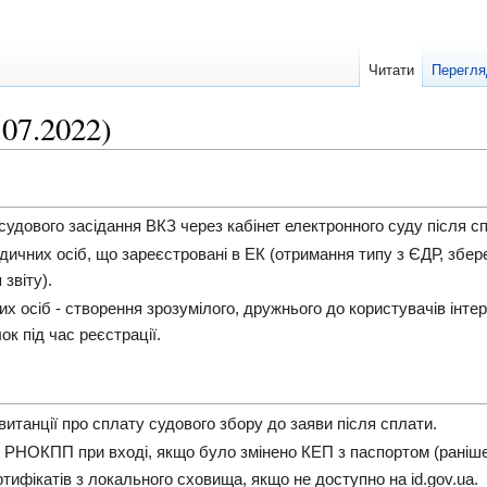
Читати
Перегля
.07.2022)
удового засідання ВКЗ через кабінет електронного суду після с
идичних осіб, що зареєстровані в ЕК (отримання типу з ЄДР, зб
звіту).
х осіб - створення зрозумілого, дружнього до користувачів інтер
ок під час реєстрації.
итанції про сплату судового збору до заяви після сплати.
 РНОКПП при вході, якщо було змінено КЕП з паспортом (раніше
ифікатів з локального сховища, якщо не доступно на id.gov.ua.