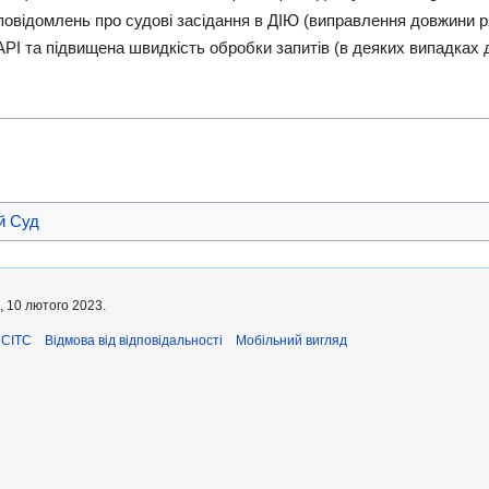
повідомлень про судові засідання в ДІЮ (виправлення довжини ря
I та підвищена швидкість обробки запитів (в деяких випадках до
й Суд
, 10 лютого 2023.
ЄСІТС
Відмова від відповідальності
Мобільний вигляд