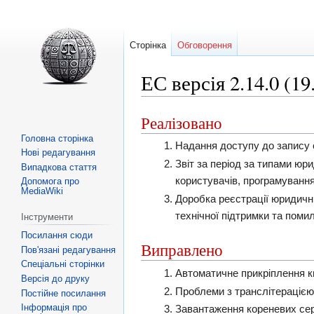
Сторінка
Обговорення
ЕС версія 2.14.0 (19
Реалізовано
Перейти
Перейти
до
до
Головна сторінка
Надання доступу до запису с
Нові редагування
навігації
пошуку
Звіт за період за типами юр
Випадкова стаття
користувачів, програмування 
Допомога про
MediaWiki
Доробка реєстрації юридични
технічної підтримки та помил
Інструменти
Посилання сюди
Виправлено
Пов'язані редагування
Спеціальні сторінки
Автоматичне прикріплення кв
Версія до друку
Проблеми з транслітерацією
Постійне посилання
Інформація про
Завантаження кореневих серт