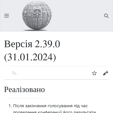
Відкрити головне меню
Зна
Версія 2.39.0
(31.01.2024)
Мова
Спостерігати
Редагувати
Реалізовано
Після закінчення голосування під час
проведення конференції його результати