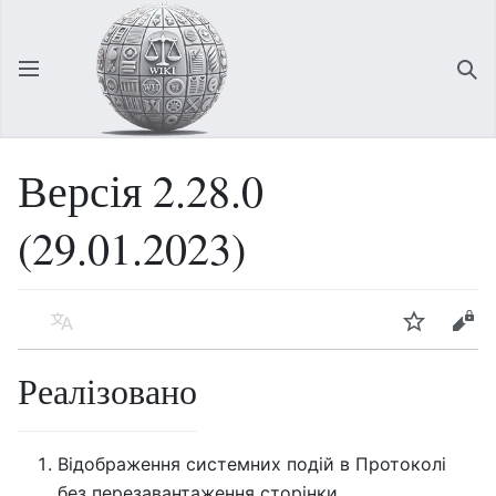
Відкрити головне меню
Зна
Версія 2.28.0
(29.01.2023)
Мова
Спостерігати
Редагувати
Реалізовано
Відображення системних подій в Протоколі
без перезавантаження сторінки