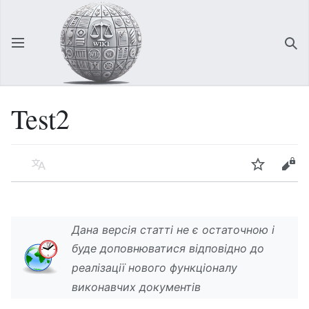
Відкрити головне меню
Зна
Test2
Мова
Спостерігати
Редагувати
Дана версія статті не є остаточною і
буде доповнюватися відповідно до
реалізації нового функціоналу
виконавчих документів