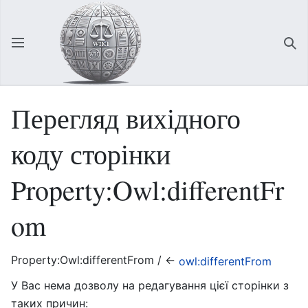
Відкрити головне меню
Зна
Перегляд вихідного
коду сторінки
Property:Owl:differentFr
om
Property:Owl:differentFrom / ←
owl:differentFrom
У Вас нема дозволу на редагування цієї сторінки з
таких причин: