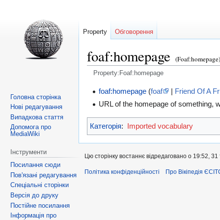
Property
Обговорення
foaf:homepage
(Foaf:homepage
Property:Foaf:homepage
Перейти
Перейти
foaf:homepage
(
foaf
|
Friend Of A F
Головна сторінка
до
до
URL of the homepage of something, wh
Нові редагування
навігації
пошуку
Випадкова стаття
Категорія
:
Imported vocabulary
Допомога про
MediaWiki
Інструменти
Цю сторінку востаннє відредаговано о 19:52, 31
Посилання сюди
Політика конфіденційності
Про Вікіпедія ЄСІТ
Пов'язані редагування
Спеціальні сторінки
Версія до друку
Постійне посилання
Інформація про