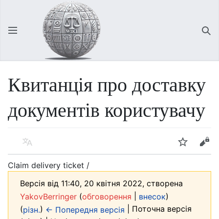
Відкрити головне меню
Зна
Квитанція про доставку
документів користувачу
Мова
Спостерігати
Редагувати
Claim delivery ticket /
Версія від 11:40, 20 квітня 2022, створена
(
|
)
YakovBerringer
обговорення
внесок
(
)
| Поточна версія
різн.
← Попередня версія