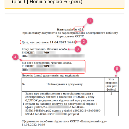
(різн.) | Новіша версія → (різн.)